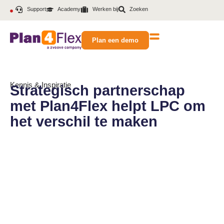
Support
Academy
Werken bij
Zoeken
Plan een demo
Kennis & Inspiratie
Strategisch partnerschap
met Plan4Flex helpt LPC om
het verschil te maken