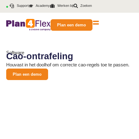
Support
Academy
Werken bij
Zoeken
Plan een demo
Software
Cao-ontrafeling
Houvast in het doolhof om correcte cao-regels toe te passen.
Plan een demo