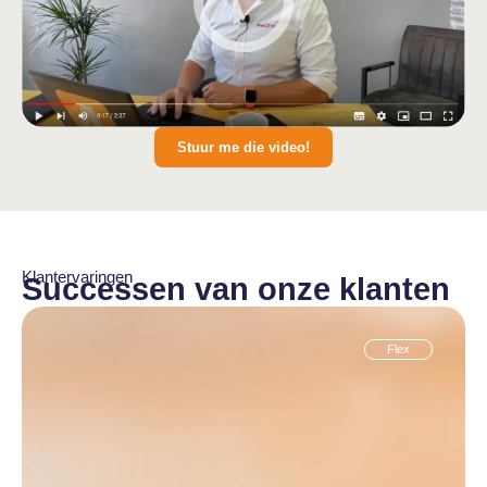
Stuur me die video!
Klantervaringen
Successen van onze klanten
Flex