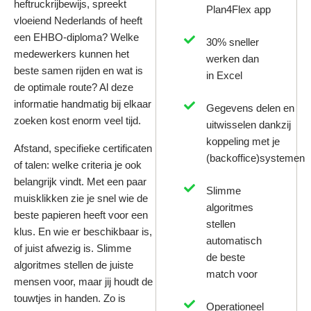
heftruckrijbewijs, spreekt
Plan4Flex app
vloeiend Nederlands of heeft
een EHBO-diploma? Welke
30% sneller
medewerkers kunnen het
werken dan
beste samen rijden en wat is
in Excel
de optimale route? Al deze
informatie handmatig bij elkaar
Gegevens delen en
zoeken kost enorm veel tijd.
uitwisselen dankzij
koppeling met je
Afstand, specifieke certificaten
(backoffice)systemen
of talen: welke criteria je ook
belangrijk vindt. Met een paar
Slimme
muisklikken zie je snel wie de
algoritmes
beste papieren heeft voor een
stellen
klus. En wie er beschikbaar is,
automatisch
of juist afwezig is. Slimme
de beste
algoritmes stellen de juiste
match voor
mensen voor, maar jij houdt de
touwtjes in handen. Zo is
Operationeel