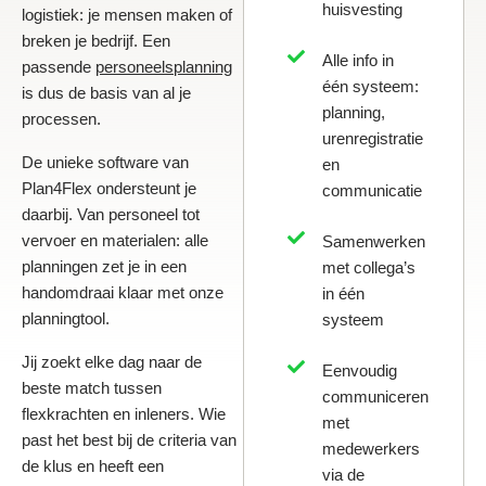
huisvesting
logistiek: je mensen maken of
breken je bedrijf. Een
Alle info in
passende
personeelsplanning
één systeem:
is dus de basis van al je
planning,
processen.
urenregistratie
De unieke software van
en
Plan4Flex ondersteunt je
communicatie
daarbij. Van personeel tot
vervoer en materialen: alle
Samenwerken
planningen zet je in een
met collega’s
handomdraai klaar met onze
in één
planningtool.
systeem
Jij zoekt elke dag naar de
Eenvoudig
beste match tussen
communiceren
flexkrachten en inleners. Wie
met
past het best bij de criteria van
medewerkers
de klus en heeft een
via de