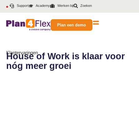
Support
Academy
Werken bij
Zoeken
Plan een demo
Klantervaringen
House of Work is klaar voor
nóg meer groei