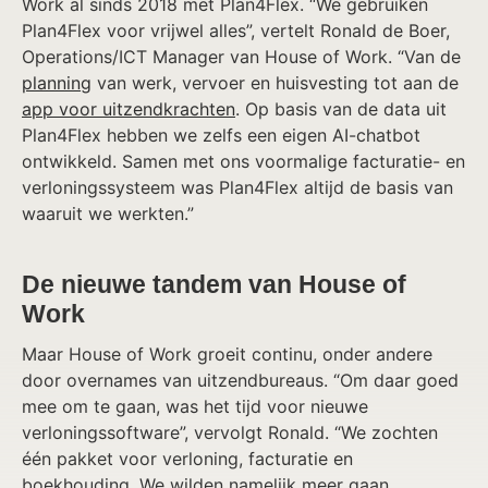
Work al sinds 2018 met Plan4Flex. “We gebruiken
Plan4Flex voor vrijwel alles”, vertelt Ronald de Boer,
Operations/ICT Manager van House of Work. “Van de
planning
van werk, vervoer en huisvesting tot aan de
app voor uitzendkrachten
. Op basis van de data uit
Plan4Flex hebben we zelfs een eigen AI-chatbot
ontwikkeld. Samen met ons voormalige facturatie- en
verloningssysteem was Plan4Flex altijd de basis van
waaruit we werkten.”
De nieuwe tandem van House of
Work
Maar House of Work groeit continu, onder andere
door overnames van uitzendbureaus. “Om daar goed
mee om te gaan, was het tijd voor nieuwe
verloningssoftware”, vervolgt Ronald. “We zochten
één pakket voor verloning, facturatie en
boekhouding. We wilden namelijk meer gaan