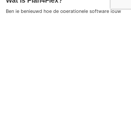
Wat is Plan4Flex?
Ben je benieuwd hoe de operationele software jouw
organisatie slimmer laat werken? Bekijk de voordelen
voor
jouw functie
of neem contact op met
Dréann
van den Akker
of bekijk de animatie.
Deel dit artikel via:
Ga terug