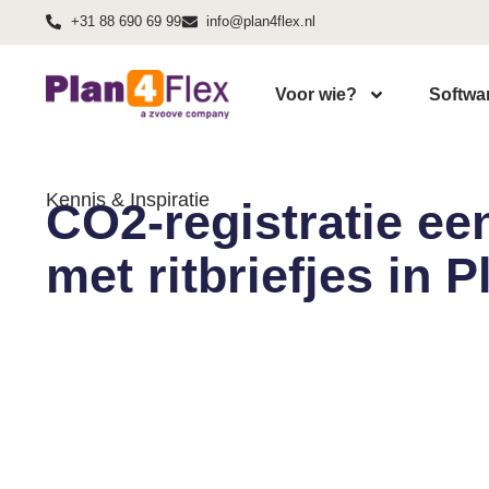
+31 88 690 69 99
info@plan4flex.nl
Voor wie?
Softwa
Kennis & Inspiratie
CO2-registratie ee
met ritbriefjes in 