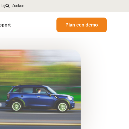
bij
Zoeken
pport
Plan een demo