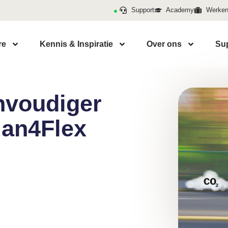
Support
Academy
Werken 
re
Kennis & Inspiratie
Over ons
Su
nvoudiger
Plan4Flex