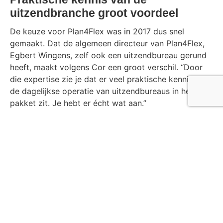
uitzendbranche groot voordeel
De keuze voor Plan4Flex was in 2017 dus snel
gemaakt. Dat de algemeen directeur van Plan4Flex,
Egbert Wingens, zelf ook een uitzendbureau gerund
heeft, maakt volgens Cor een groot verschil. “Door
die expertise zie je dat er veel praktische kennis van
de dagelijkse operatie van uitzendbureaus in het
pakket zit. Je hebt er écht wat aan.”
Die concrete kennis en ervaring die de basis voor het
softwarepakket
vormde, biedt Goodmorning/ LPC
een hoop voordelen: “We hebben digitalisering verder
kunnen vormgeven met onder andere het digitaal
ondertekenen van documenten, het
aanleveren van
uren
en ze automatisch inlezen in Plan4Flex met de
cao-ontrafelaar
. Dat alles biedt ons een hoop
werkgemak, waardoor we samen sneller kunnen
groeien, zonder dat er veel handmatig en herhalend