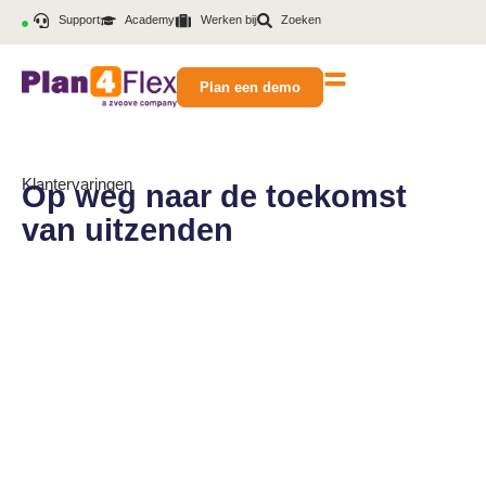
Support
Academy
Werken bij
Zoeken
Plan een demo
Klantervaringen
Op weg naar de toekomst
van uitzenden