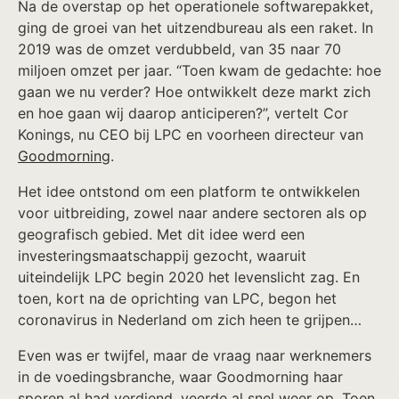
Na de overstap op het operationele softwarepakket,
ging de groei van het uitzendbureau als een raket. In
2019 was de omzet verdubbeld, van 35 naar 70
miljoen omzet per jaar. “Toen kwam de gedachte: hoe
gaan we nu verder? Hoe ontwikkelt deze markt zich
en hoe gaan wij daarop anticiperen?”, vertelt Cor
Konings, nu CEO bij LPC en voorheen directeur van
Goodmorning
.
Het idee ontstond om een platform te ontwikkelen
voor uitbreiding, zowel naar andere sectoren als op
geografisch gebied. Met dit idee werd een
investeringsmaatschappij gezocht, waaruit
uiteindelijk LPC begin 2020 het levenslicht zag. En
toen, kort na de oprichting van LPC, begon het
coronavirus in Nederland om zich heen te grijpen…
Even was er twijfel, maar de vraag naar werknemers
in de voedingsbranche, waar Goodmorning haar
sporen al had verdiend, veerde al snel weer op. Toen