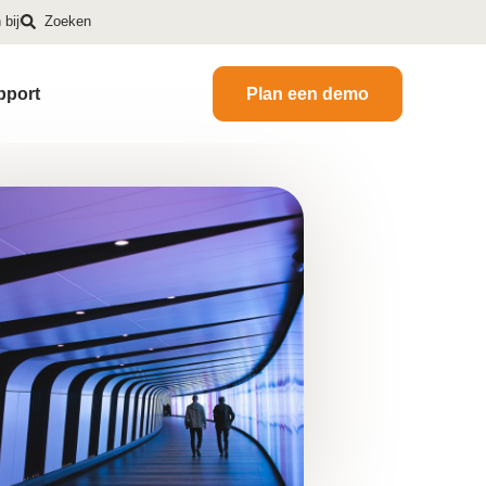
bij
Zoeken
pport
Plan een demo