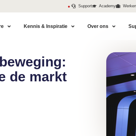
Support
Academy
Werken 
re
Kennis & Inspiratie
Over ons
Su
 beweging:
e de markt