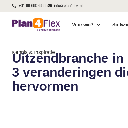
+31 88 690 69 99
info@plan4flex.nl
Voor wie?
Softwa
Kennis & Inspiratie
Uitzendbranche in
3 veranderingen di
hervormen