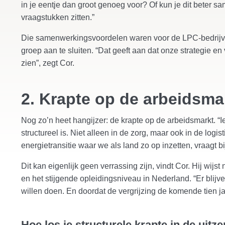
in je eentje dan groot genoeg voor? Of kun je dit beter s
vraagstukken zitten.”
Die samenwerkingsvoordelen waren voor de LPC-bedrijve
groep aan te sluiten. “Dat geeft aan dat onze strategie e
zien”, zegt Cor.
2. Krapte op de arbeidsma
Nog zo’n heet hangijzer: de krapte op de arbeidsmarkt. “Ie
structureel is. Niet alleen in de zorg, maar ook in de logi
energietransitie waar we als land zo op inzetten, vraagt
Dit kan eigenlijk geen verrassing zijn, vindt Cor. Hij wijs
en het stijgende opleidingsniveau in Nederland. “Er bli
willen doen. En doordat de vergrijzing de komende tien jaa
Hoe los je structurele krapte in de uit