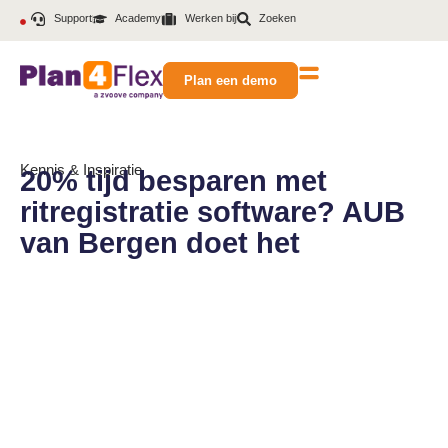
Support
Academy
Werken bij
Zoeken
Plan een demo
Kennis & Inspiratie
20% tijd besparen met
ritregistratie software? AUB
van Bergen doet het