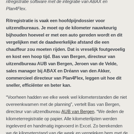
ritregistratie software met de integratie van ABAX en
Plan4Flex.
Ritregistratie is vaak een hoofdpijndossier voor
uitzendbureaus. Je moet op de kilometer nauwkeurig
bijhouden hoeveel er met een auto gereden wordt en dit
vergelijken met de daadwerkelijke afstand die een
chauffeur zou moeten rijden. Dat is vreselijk foutgevoelig
en kost een hoop tijd. Bas van Bergen, directeur van
uitzendbureau AUB van Bergen, Jeroen van de Velde,
sales manager bij ABAX en Dréann van den Akker,
commercieel directeur van Plan4Flex, leggen uit hoe dit
sneller, efficiënter en beter kan.
“Voorheen hadden we elke week wel kilometerstanden die niet
overeenkwamen met de planning”, vertelt Bas van Bergen,
directeur van uitzendbureau
AUB van Bergen
. “We deden de
kilometerregistratie op papier. Alle kilometerlijsten werden
ingeleverd en handmatig ingevoerd in Excel. Zo berekenden
we de kilometerstand van die week en vergeleken hem met de