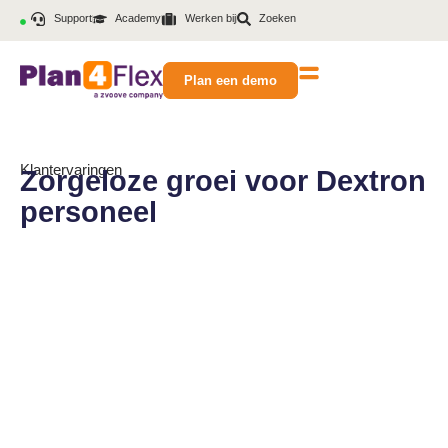
Support
Academy
Werken bij
Zoeken
Plan een demo
Klantervaringen
Zorgeloze groei voor Dextron
personeel