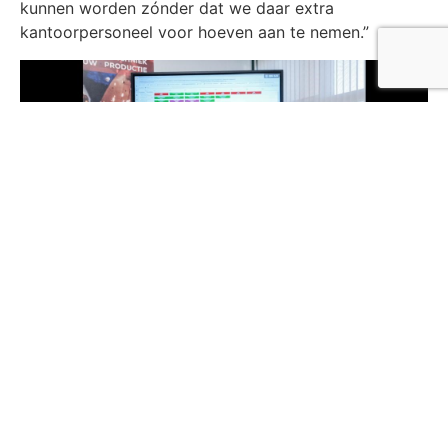
kunnen worden zónder dat we daar extra
kantoorpersoneel voor hoeven aan te nemen.”
Plan4Flex in bedrijf bij Dextron personeel.
Meer weten over onze software en hoe we klanten
verder helpen? Kijk voor meer informatie op de
softwarepagina
of lees de ervaringen van andere
klanten in hun
klantverhalen
.
Deel dit artikel via: