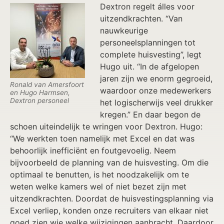
Dextron regelt álles voor
uitzendkrachten. “Van
nauwkeurige
personeelsplanningen tot
complete huisvesting”, legt
Hugo uit. “In de afgelopen
jaren zijn we enorm gegroeid,
Ronald van Amersfoort
waardoor onze medewerkers
en Hugo Harmsen,
Dextron personeel
het logischerwijs veel drukker
kregen.” En daar begon de
schoen uiteindelijk te wringen voor Dextron. Hugo:
“We werkten toen namelijk met Excel en dat was
behoorlijk inefficiënt en foutgevoelig. Neem
bijvoorbeeld de planning van de huisvesting. Om die
optimaal te benutten, is het noodzakelijk om te
weten welke kamers wel of niet bezet zijn met
uitzendkrachten. Doordat de huisvestingsplanning via
Excel verliep, konden onze recruiters van elkaar niet
goed zien wie welke wijzigingen aanbracht. Daardoor