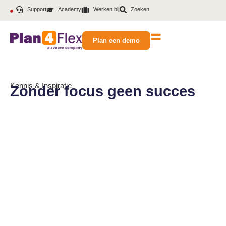
Support
Academy
Werken bij
Zoeken
Plan een demo
Kennis & Inspiratie
Zonder focus geen succes