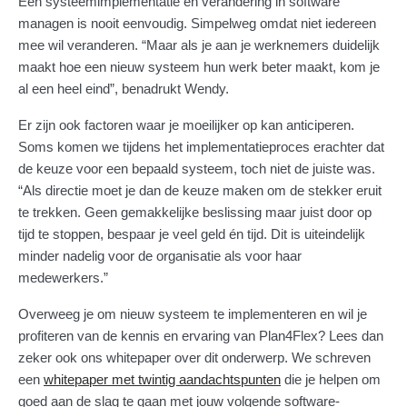
Een systeemimplementatie en verandering in software
managen is nooit eenvoudig. Simpelweg omdat niet iedereen
mee wil veranderen. “Maar als je aan je werknemers duidelijk
maakt hoe een nieuw systeem hun werk beter maakt, kom je
al een heel eind”, benadrukt Wendy.
Er zijn ook factoren waar je moeilijker op kan anticiperen.
Soms komen we tijdens het implementatieproces erachter dat
de keuze voor een bepaald systeem, toch niet de juiste was.
“Als directie moet je dan de keuze maken om de stekker eruit
te trekken. Geen gemakkelijke beslissing maar juist door op
tijd te stoppen, bespaar je veel geld én tijd. Dit is uiteindelijk
minder nadelig voor de organisatie als voor haar
medewerkers.”
Overweeg je om nieuw systeem te implementeren en wil je
profiteren van de kennis en ervaring van Plan4Flex? Lees dan
zeker ook ons whitepaper over dit onderwerp. We schreven
een
whitepaper met twintig aandachtspunten
die je helpen om
goed aan de slag te gaan met jouw volgende software-