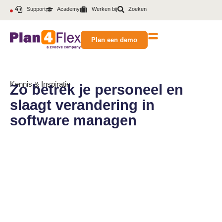
Support
Academy
Werken bij
Zoeken
Plan een demo
Kennis & Inspiratie
Zo betrek je personeel en
slaagt verandering in
software managen