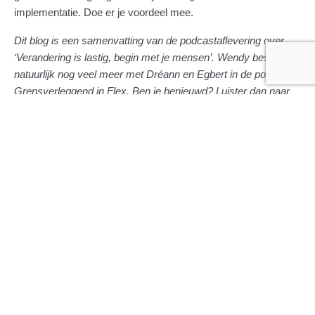
implementatie. Doe er je voordeel mee.
Dit blog is een samenvatting van de podcastaflevering over
‘Verandering is lastig, begin met je mensen’. Wendy besprak
natuurlijk nog veel meer met Dréann en Egbert in de podcast
Grensverleggend in Flex. Ben je benieuwd? Luister dan naar
deze en andere afleveringen van
Grensverleggend in Flex
en
ontdek hoe experts zoals Wendy Laumen de flexbranche
vormgeven.
Deel dit artikel via:
Ga terug