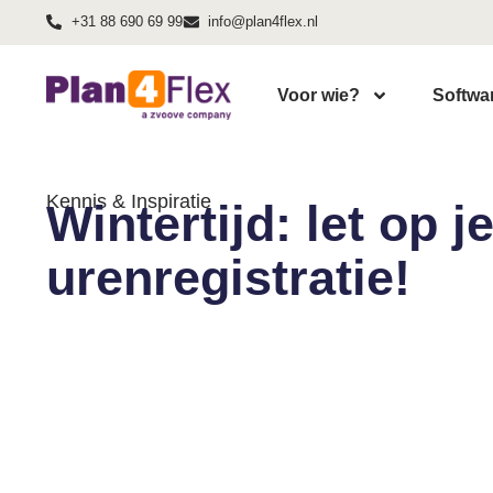
+31 88 690 69 99
info@plan4flex.nl
Voor wie?
Softwa
Kennis & Inspiratie
Wintertijd: let op j
urenregistratie!