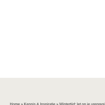
Home
»
Kennis & Inspiratie
»
Wintertijd: let op je urenregi