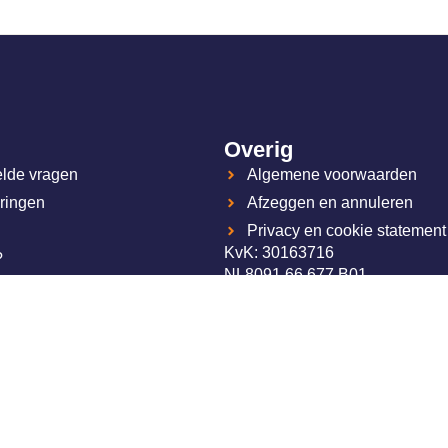
Overig
elde vragen
Algemene voorwaarden
ringen
Afzeggen en annuleren
Privacy en cookie statement
KvK: 30163716
?
NL8091.66.677.B01
ij Plan4Flex