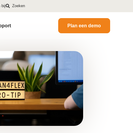
bij
Zoeken
pport
Plan een demo