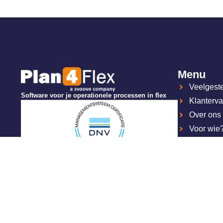
Menu
Veelgest
Software voor je operationele processen in flex
Klanterva
Over ons
Voor wie
Software
Werken b