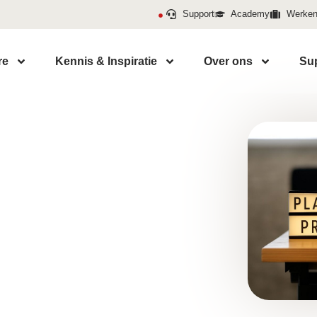
Support
Academy
Werken 
re
Kennis & Inspiratie
Over ons
Su
e