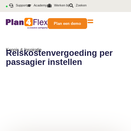
Support
Academy
Werken bij
Zoeken
Plan een demo
Kennis & Inspiratie
Reiskostenvergoeding per
passagier instellen