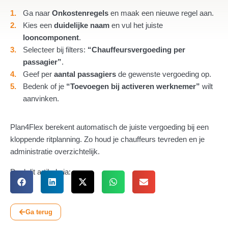
Ga naar
Onkostenregels
en maak een nieuwe regel aan.
Kies een
duidelijke naam
en vul het juiste
looncomponent
.
Selecteer bij filters:
“Chauffeursvergoeding per
passagier”
.
Geef per
aantal passagiers
de gewenste vergoeding op.
Bedenk of je
“Toevoegen bij activeren werknemer”
wilt
aanvinken.
Plan4Flex berekent automatisch de juiste vergoeding bij een
kloppende ritplanning. Zo houd je chauffeurs tevreden en je
administratie overzichtelijk.
Deel dit artikel via:
Ga terug