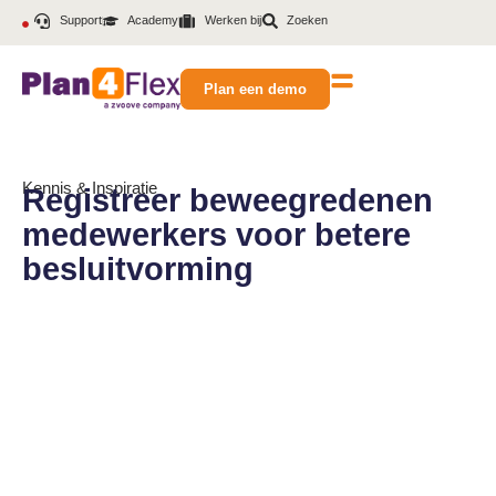
Support
Academy
Werken bij
Zoeken
Plan een demo
Kennis & Inspiratie
Registreer beweegredenen
medewerkers voor betere
besluitvorming