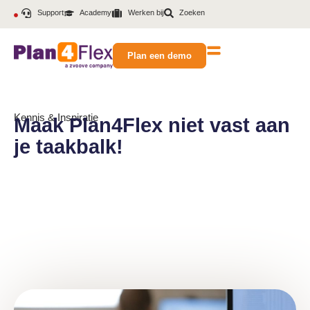
Support
Academy
Werken bij
Zoeken
Plan een demo
Kennis & Inspiratie
Maak Plan4Flex niet vast aan
je taakbalk!