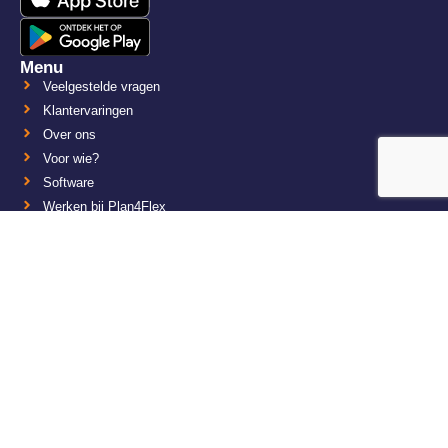
Menu
Veelgestelde vragen
Klantervaringen
Over ons
Voor wie?
Software
Werken bij Plan4Flex
Overig
Algemene voorwaarden
Afzeggen en annuleren
Privacy en cookie statement
KvK: 30163716
NL8091.66.677.B01
Contact
Plan4Flex
De Bloemendaal 23
5221 EB ‘s-Hertogenbosch