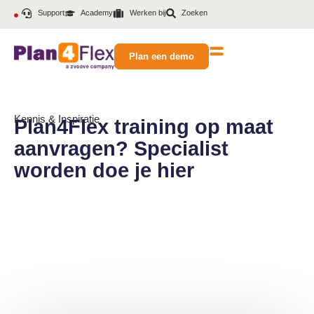
Support
Academy
Werken bij
Zoeken
Plan een demo
Kennis & Inspiratie
Plan4Flex training op maat
aanvragen? Specialist
worden doe je hier