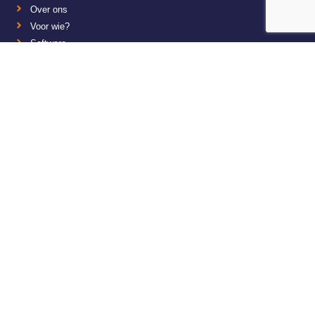
Over ons
Voor wie?
Software
Werken bij Plan4Flex
Overig
Algemene voorwaarden
Afzeggen en annuleren
Privacy en cookie statement
KvK: 30163716
NL8091.66.677.B01
Contact
Plan4Flex
De Bloemendaal 23
5221 EB ‘s-Hertogenbosch
+31 88-6906999
info@plan4flex.nl