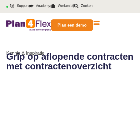
Support
Academy
Werken bij
Zoeken
Plan een demo
Kennis & Inspiratie
Grip op aflopende contracten
met contractenoverzicht