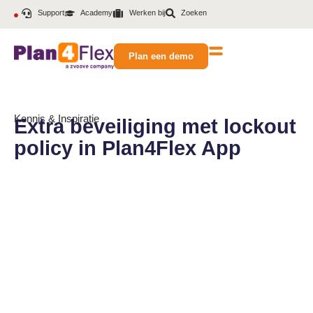
Support
Academy
Werken bij
Zoeken
Plan een demo
Kennis & Inspiratie
Extra beveiliging met lockout
policy in Plan4Flex App