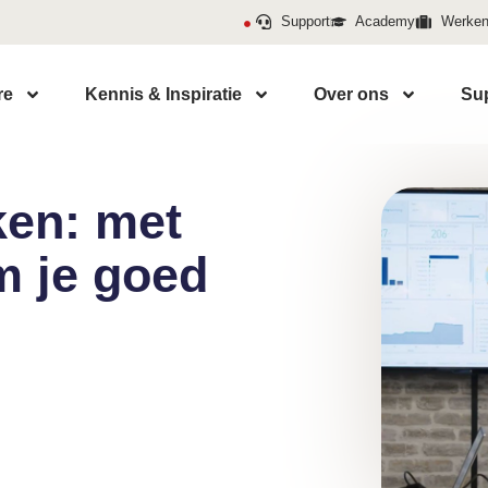
Support
Academy
Werken 
re
Kennis & Inspiratie
Over ons
Su
en: met
m je goed