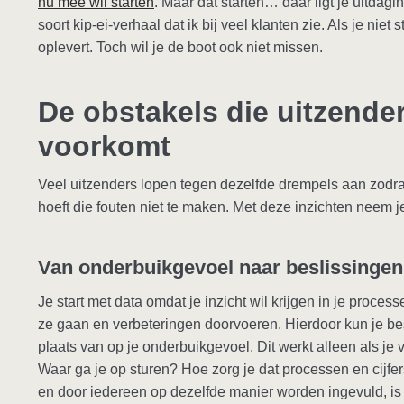
nu mee wil starten
. Maar dat starten… daar ligt je uitdagi
soort kip-ei-verhaal dat ik bij veel klanten zie. Als je niet 
oplevert. Toch wil je de boot ook niet missen.
De obstakels die uitzender
voorkomt
Veel uitzenders lopen tegen dezelfde drempels aan zodra
hoeft die fouten niet te maken. Met deze inzichten neem 
Van onderbuikgevoel naar beslissingen 
Je start met data omdat je inzicht wil krijgen in je proc
ze gaan en verbeteringen doorvoeren. Hierdoor kun je besl
plaats van op je onderbuikgevoel. Dit werkt alleen als je 
Waar ga je op sturen? Hoe zorg je dat processen en cijfe
en door iedereen op dezelfde manier worden ingevuld, is