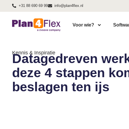
+31 88 690 69 99
info@plan4flex.nl
Voor wie?
Softwa
Kennis & Inspiratie
Datagedreven werk
deze 4 stappen ko
beslagen ten ijs