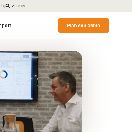
bij
Zoeken
pport
Plan een demo