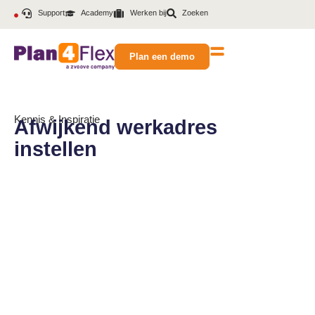
Support
Academy
Werken bij
Zoeken
Plan een demo
Kennis & Inspiratie
Afwijkend werkadres
instellen