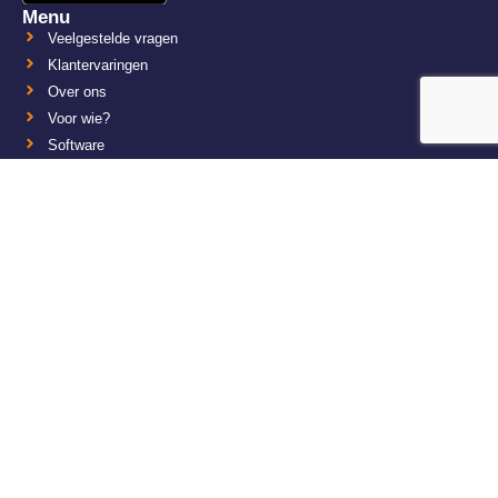
Menu
Veelgestelde vragen
Klantervaringen
Over ons
Voor wie?
Software
Werken bij Plan4Flex
Overig
Algemene voorwaarden
Afzeggen en annuleren
Privacy en cookie statement
KvK: 30163716
NL8091.66.677.B01
Contact
Plan4Flex
De Bloemendaal 23
5221 EB ‘s-Hertogenbosch
+31 88-6906999
info@plan4flex.nl